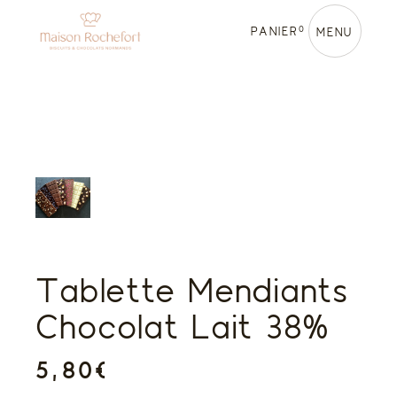
Skip
to
0
PANIER
the
MENU
content
Tablette Mendiants
Chocolat Lait 38%
5,80
€