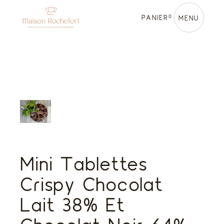
Skip
to
0
PANIER
the
MENU
content
Mini Tablettes
Crispy Chocolat
Lait 38% Et