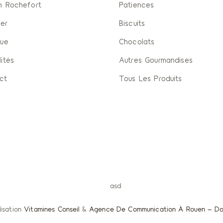
n Rochefort
Patiences
ier
Biscuits
que
Chocolats
ités
Autres Gourmandises
ct
Tous Les Produits
lisation
Vitamines Conseil
&
Agence De Communication À Rouen – Do