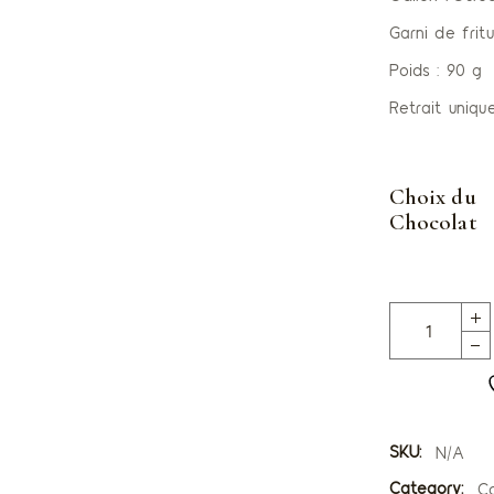
Epineux
Garni de frit
Sucettes
Poids : 90 g
Retrait uniqu
Choix du
Chocolat
Odilon l'Ours
SKU:
N/A
Category:
Co