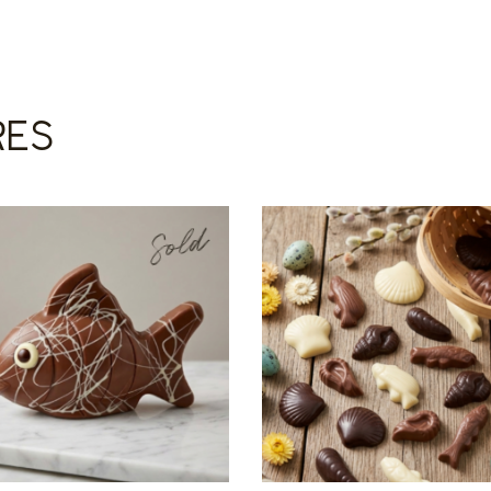
RES
Sold