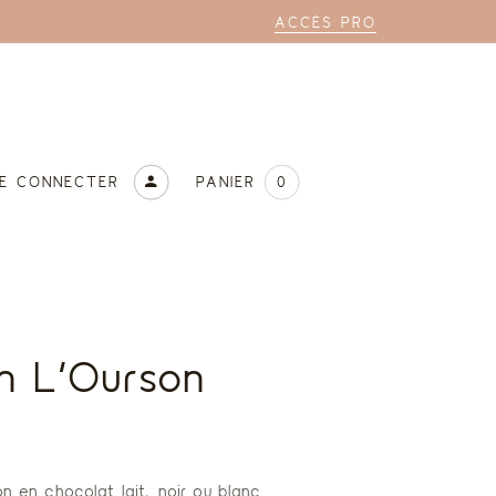
ACCÈS PRO
E CONNECTER
0
PANIER
n L’Ourson
on en chocolat lait, noir ou blanc