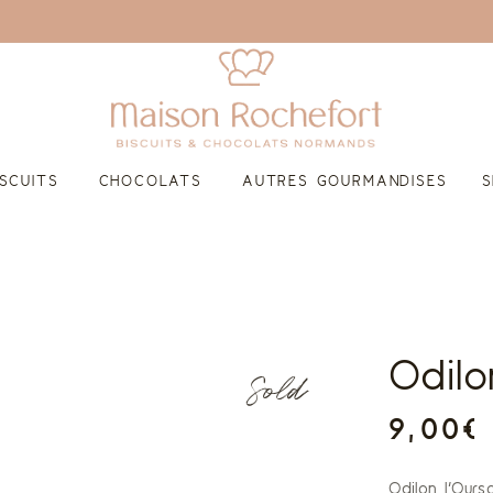
ISCUITS
CHOCOLATS
AUTRES GOURMANDISES
S
Collection Noël 2025
Collection Pâques 2026
Ballotins
Odilo
Sold
Tablettes
9,00
€
Mini Tablettes
Mendiants
Odilon l’Ours